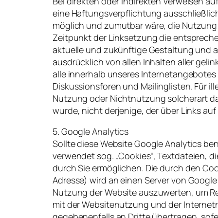
Bei direkten oder indirekten Verweisen au
eine Haftungsverpflichtung ausschließlich
möglich und zumutbar wäre, die Nutzung im
Zeitpunkt der Linksetzung die entsprechend
aktuelle und zukünftige Gestaltung und au
ausdrücklich von allen Inhalten aller geli
alle innerhalb unseres Internetangebotes
Diskussionsforen und Mailinglisten. Für il
Nutzung oder Nichtnutzung solcherart dar
wurde, nicht derjenige, der über Links auf 
5. Google Analytics
Sollte diese Website Google Analytics ben
verwendet sog. „Cookies“, Textdateien, d
durch Sie ermöglichen. Die durch den Cook
Adresse) wird an einen Server von Google
Nutzung der Website auszuwerten, um Rep
mit der Websitenutzung und der Internet
gegebenenfalls an Dritte übertragen, sofe