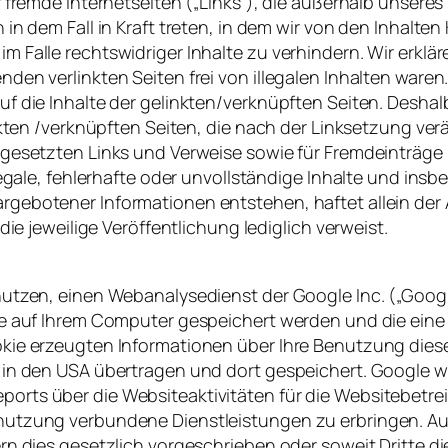
f fremde Internetseiten („Links“), die außerhalb unser
 in dem Fall in Kraft treten, in dem wir von den Inhalt
 Falle rechtswidriger Inhalte zu verhindern. Wir erklä
en verlinkten Seiten frei von illegalen Inhalten waren. 
f die Inhalte der gelinkten/verknüpften Seiten. Deshalb
nkten /verknüpften Seiten, die nach der Linksetzung verä
 gesetzten Links und Verweise sowie für Fremdeinträge
legale, fehlerhafte oder unvollständige Inhalte und ins
gebotener Informationen entstehen, haftet allein der A
die jeweilige Veröffentlichung lediglich verweist.
utzen, einen Webanalysedienst der Google Inc. („Google
ie auf Ihrem Computer gespeichert werden und die ein
ie erzeugten Informationen über Ihre Benutzung dieser 
 in den USA übertragen und dort gespeichert. Google w
orts über die Websiteaktivitäten für die Websitebetr
nutzung verbundene Dienstleistungen zu erbringen. Au
rn dies gesetzlich vorgeschrieben oder soweit Dritte d