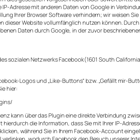
hre IP-Adresse mit anderen Daten von Google in Verbindun
ung Ihrer Browser Software verhindern; wir weisen Sie j
n dieser Website vollumfänglich nutzen können. Durch 
hobenen Daten durch Google, in der zuvor beschrieben
s des sozialen Netzwerks Facebook(1601 South Californi
ebook-Logos und „Like-Buttons“ bzw. „Gefällt mir-Butto
e hier:
gins/
äsenz kann über das Plugin eine direkte Verbindung zw
t hierdurch die Information, dass Sie mit Ihrer IP-Adre
klicken, während Sie in Ihrem Facebook-Account eingelo
il verlinken, wodurch Facebook den Besuch unserer In