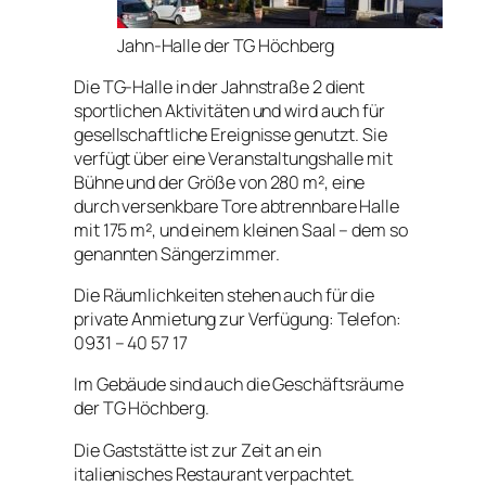
Jahn-Halle der TG Höchberg
Die TG-Halle in der Jahnstraße 2 dient
sportlichen Aktivitäten und wird auch für
gesellschaftliche Ereignisse genutzt. Sie
verfügt über eine Veranstaltungshalle mit
Bühne und der Größe von 280 m², eine
durch versenkbare Tore abtrennbare Halle
mit 175 m², und einem kleinen Saal – dem so
genannten Sängerzimmer.
Die Räumlichkeiten stehen auch für die
private Anmietung zur Verfügung: Telefon:
0931 – 40 57 17
Im Gebäude sind auch die Geschäftsräume
der TG Höchberg.
Die Gaststätte ist zur Zeit an ein
italienisches Restaurant verpachtet.