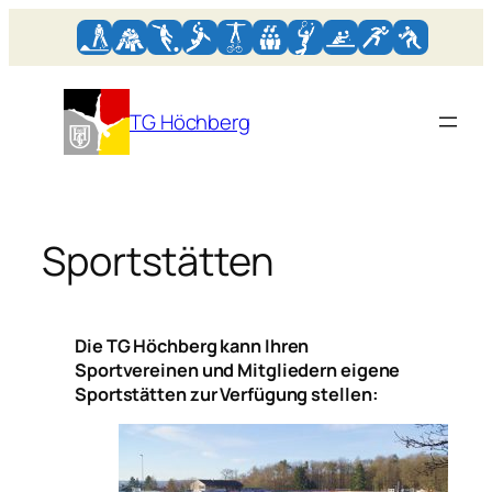
Zum
Inhalt
springen
TG Höchberg
Sportstätten
Die TG Höchberg kann Ihren
Sportvereinen und Mitgliedern eigene
Sportstätten zur Verfügung stellen: